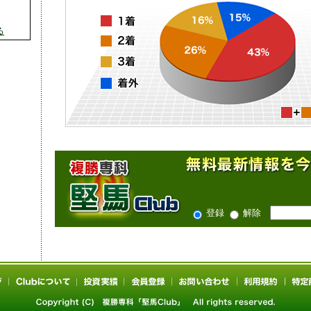
る
登録
解除